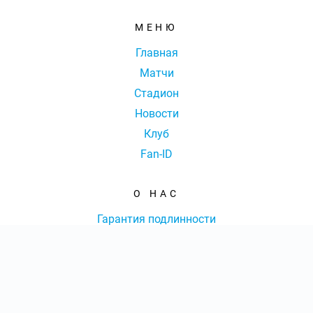
МЕНЮ
Главная
Матчи
Стадион
Новости
Клуб
Fan-ID
О НАС
Гарантия подлинности
Отзывы
Доставка и оплата
Оферта
Контакты
КОЛ-ВО БИЛЕТОВ:
ШТ
СУММА:
₽
от
₽