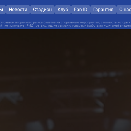
ты
Новости
Стадион
Клуб
Fan-ID
Гарантия
О на
я сайтом вторичного рынка билетов на спортивные мероприятия, стоимость которых 
йт не использует РИД третьих лиц, не связан с товарами (работами, услугами) владе