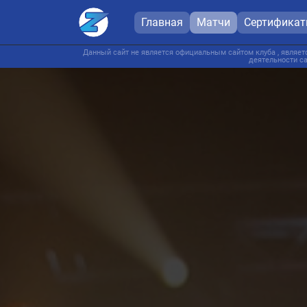
Главная
Матчи
Сертифика
Данный сайт не является официальным сайтом клуба , являетс
деятельности са