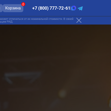
0
+7 (800) 777-72-61
с
Корзина
|
может отличаться от их номинальной стоимости. В своей
льцев РИД.